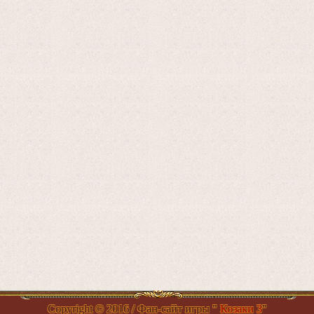
Copyright ©
2016
/ Фан-сайт игры "
Козаки 3
"