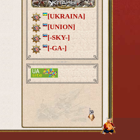
[UKRAINA]
[UNION]
[-SKY-]
[-GA-]