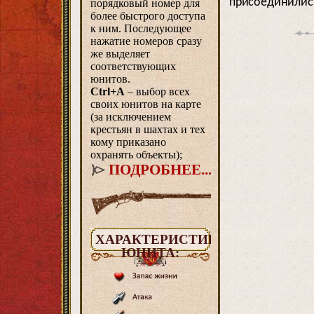
присоединились
порядковый номер для
более быстрого доступа
к ним. Последующее
нажатие номеров сразу
же выделяет
соответствующих
юнитов.
Ctrl+A
– выбор всех
своих юнитов на карте
(за исключением
крестьян в шахтах и тех
кому приказано
охранять объекты);
ПОДРОБНЕЕ...
ХАРАКТЕРИСТИКИ
ЮНИТА: