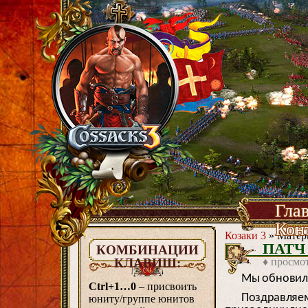
Гла
Кон
Козаки 3
» Матери
ПАТЧ 
КОМБИНАЦИИ
КЛАВИШ:
♦ просмо
Мы обновили
Ctrl+1…0
– присвоить
Поздравляем
юниту/группе юнитов