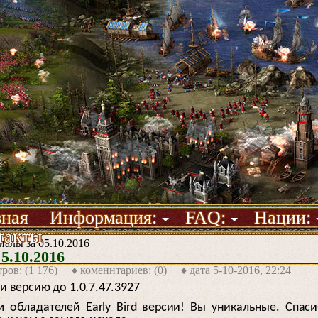
вная
Информация:
FAQ:
Нации:
такты
алы за 05.10.2016
5.10.2016
тров: (1 176) ♦ коменнтариев: (0) ♦ дата
5-10-2016, 22:24
 версию до 1.0.7.47.3927
 обладателей Early Bird версии! Вы уникальные. Спаси