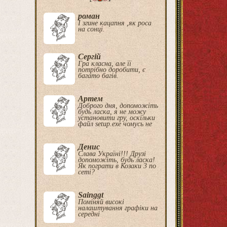
роман
І згине кацапня ,як роса
на сонці.
Сергій
Гра класна, але її
потрібно доробити, є
багато багів.
Артем
Доброго дня, допоможіть
будь ласка, я не можу
установити гру, оскільки
файл setup.exe чомусь не
Денис
Слава Україні!!! Друзі
допоможіть, будь ласка!
Як пограти в Козаки 3 по
сеті?
Sainggt
Поміняй високі
налаштування графіки на
середні