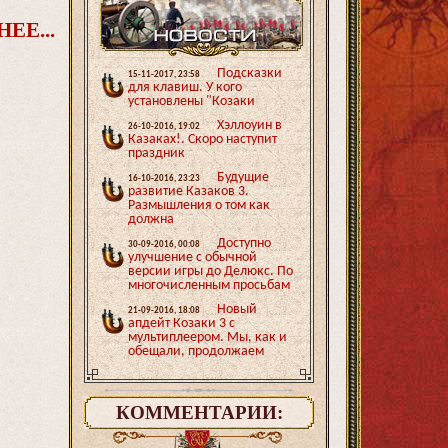
ЕЕ...
Подсказки
15-11-2017, 23:58
для клавиш. У кого
установлены "Козаки
Хэллоуин в
26-10-2016, 19:02
Казаках!. Скоро наступит
праздник
Будущие
16-10-2016, 23:23
развитие Казаков 3.
Размышления о том как
должна
Доступно
30-09-2016, 00:08
улучшение с обычной
версии игры до Делюкс. По
многочисленным просьбам
Новый
21-09-2016, 18:08
апдейт Козаки 3 с
мультиплеером. Мы, как и
обещали, продолжаем
КОММЕНТАРИИ: