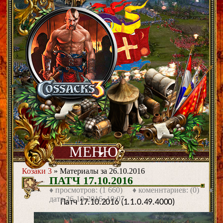
МЕНЮ:
Козаки 3
» Материалы за 26.10.2016
ПАТЧ 17.10.2016
♦ просмотров: (1 660) ♦ коменнтариев: (0) ♦
дата
26-10-2016, 19:07
Патч 17.10.2016 (1.1.0.49.4000)