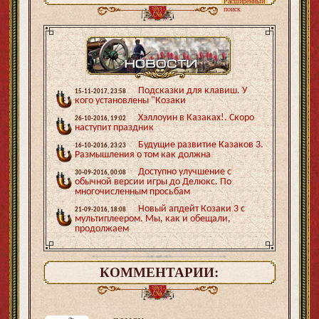
Расширенный
поиск
Подсказки для клавиш. У
15-11-2017, 23:58
кого установлены "Козаки
Хэллоуин в Казаках!. Скоро
26-10-2016, 19:02
наступит праздник
Будущие развитие Казаков 3.
16-10-2016, 23:23
Размышления о том как должна
Доступно улучшение с
30-09-2016, 00:08
обычной версии игры до Делюкс. По
многочисленным просьбам
Новый апдейт Козаки 3 с
21-09-2016, 18:08
мультиплеером. Мы, как и обещали,
продолжаем
КОММЕНТАРИИ: