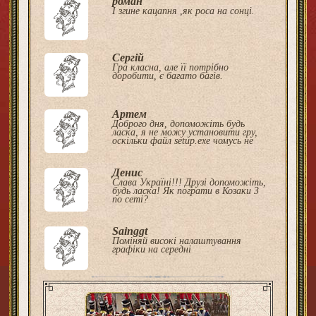
роман
І згине кацапня ,як роса на сонці.
Сергій
Гра класна, але її потрібно
доробити, є багато багів.
Артем
Доброго дня, допоможіть будь
ласка, я не можу установити гру,
оскільки файл setup.exe чомусь не
Денис
Слава Україні!!! Друзі допоможіть,
будь ласка! Як пограти в Козаки 3
по сеті?
Sainggt
Поміняй високі налаштування
графіки на середні