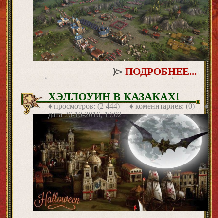
ПОДРОБНЕЕ...
ХЭЛЛОУИН В КАЗАКАХ!
♦ просмотров: (2 444) ♦ коменнтариев: (0) ♦
дата
26-10-2016, 19:02