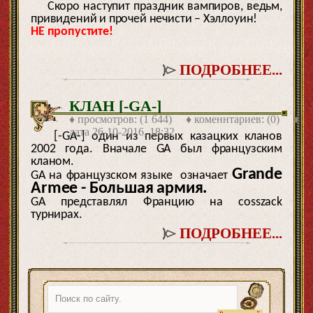
Скоро наступит праздник вампиров, ведьм,
привидений и прочей нечисти – Хэллоуин!
НЕ пропустите!
ПОДРОБНЕЕ...
КЛАН [-GA-]
♦ просмотров: (1 644) ♦ коменнтариев: (0) ♦
дата
26-10-2016, 18:32
[-GA-] один из первых казацких кланов
2002 года. Вначале GA был французским
кланом.
Grande
GA на французском языке означает
Armee - Большая армия.
GA представлял Францию на cosszack
турнирах.
ПОДРОБНЕЕ...