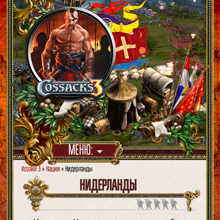
МЕНЮ:
Козаки 3
»
Нации
» Нидерланды
НИДЕРЛАНДЫ