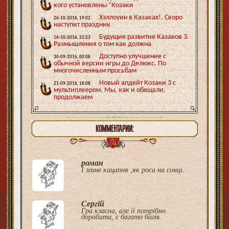
кого установлены "Козаки
Хэллоуин в Казаках!. Скоро
26-10-2016, 19:02
наступит праздник
Будущие развитие Казаков 3.
16-10-2016, 23:23
Размышления о том как должна
Доступно улучшение с
30-09-2016, 00:08
обычной версии игры до Делюкс. По
многочисленным просьбам
Новый апдейт Козаки 3 с
21-09-2016, 18:08
мультиплеером. Мы, как и обещали,
продолжаем
КОММЕНТАРИИ:
роман
І згине кацапня ,як роса на сонці.
Сергій
Гра класна, але її потрібно
доробити, є багато багів.