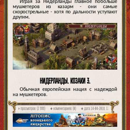
Играя за Нидерланды главное побольше
мушкетеров из казарм - они самые
скорострельные - хотя по дальности уступают
другим.
НИДЕРЛАНДЫ. КОЗАКИ 3.
Обычная европейская нация с надеждой
на мушкетеров.
♦ просмотров: (2 999) ♦ коменнтариев: (0) ♦ дата
14-04-2018, 13:10