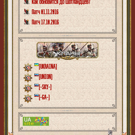
Как обновится до шотландцев?
Патч 01.11.2016
Патч 17.10.2016
[UKRAINA]
[UNION]
[-SKY-]
[-GA-]