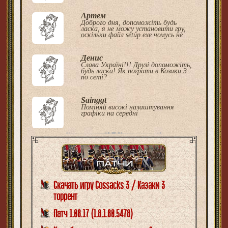
Артем
Доброго дня, допоможіть будь
ласка, я не можу установити гру,
оскільки файл setup.exe чомусь не
Денис
Слава Україні!!! Друзі допоможіть,
будь ласка! Як пограти в Козаки 3
по сеті?
Sainggt
Поміняй високі налаштування
графіки на середні
Скачать игру Cossacks 3 / Казаки 3
торрент
Патч 1.08.17 (1.8.1.80.5478)